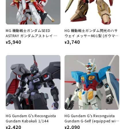
:
MG 機動戦士ガンダムSEED
HG 機動戦士ガンダム閃光のハサ
ASTRAY ガンダムアストレイ レ
ウェイ メッサーM01型 (ガウマン
ッドフレーム改 1/100
Regular
5,940
機) 1/144
Regular
3,740
¥
¥
price
price
HG Gundam G's Reconguista
HG Gundam G's Reconguista
Gundam Kabakali 1/144
Gundam G-Self (equipped with
Regular
2,420
atmospheric pack) 1/144
Regular
2,090
¥
¥