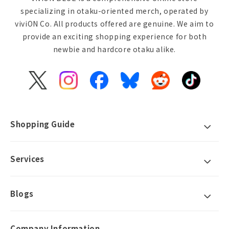
specializing in otaku-oriented merch, operated by
viviON Co. All products offered are genuine. We aim to
provide an exciting shopping experience for both
newbie and hardcore otaku alike.
X
Instagram
Facebook
Bluesky
Reddit
TikTok
(Twitter)
Shopping Guide
Services
Blogs
Company Information