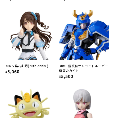
price
price
30MS 島村卯月(20th Anniv.)
30MF 鎧真伝サムライトルーパー
Regular
5,060
蒼穹のカイト
¥
Regular
5,500
¥
price
price