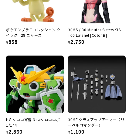
ポケモンプラモコレクション ク
30MS / 30 Minutes Sisters SIS-
イック!! 28 ニャース
T00 Lalanel [Color B]
Regular
858
Regular
2,750
¥
¥
price
price
HG ケロロ軍曹 Newケロロロボ
30MF クラスアップアーマー（リ
1/144
ーベルコマンダー）
Regular
2,860
Regular
1,100
¥
¥