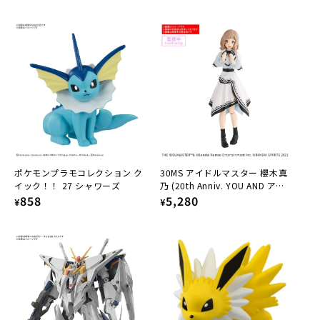
price
price
ポケモンプラモコレクション ク
30MS アイドルマスター 櫻木真
イック！！ 27 シャワーズ
乃 (20th Anniv. YOU AND ア
Regular
858
イ！)
Regular
5,280
¥
¥
price
price