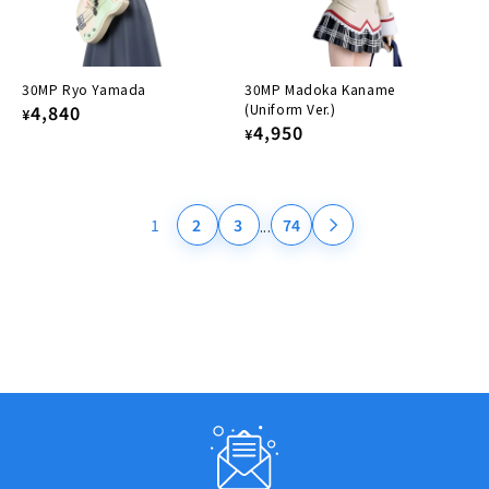
30MP Ryo Yamada
30MP Madoka Kaname
Regular
4,840
(Uniform Ver.)
¥
Regular
4,950
¥
price
price
...
1
2
3
74