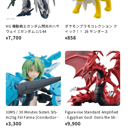
HG 機動戦士ガンダム閃光のハサ
ポケモンプラモコレクション ク
ウェイ Ξガンダム 1/144
イック！！ 26 サンダース
Regular
7,700
Regular
858
¥
¥
price
price
30MS / 30 Minutes Sisters SIS-
Figure-rise Standard Amplified
Ac25g Fal Farina (Conductor
- Egyptian God: Osiris the Sky
Form)
Regular
3,300
Dragon
Regular
9,900
¥
¥