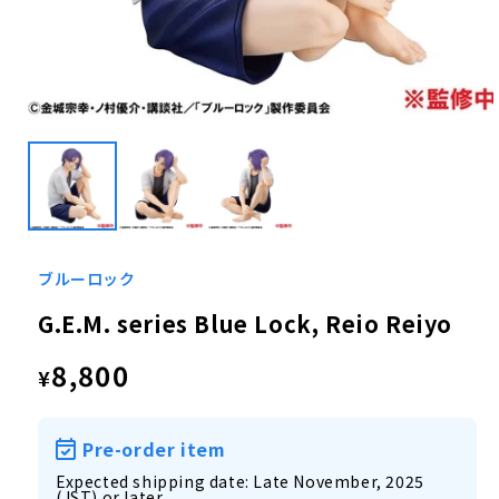
Open
media
1
in
modal
ブルーロック
G.E.M. series Blue Lock, Reio Reiyo
Regular
8,800
¥
price
Pre-order item
Expected shipping date: Late November, 2025
(JST) or later