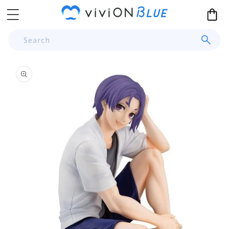
Skip to
Cart
content
Search
Skip to
product
information