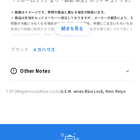
※ 画像はイメージです。実際の商品と異なる場合が御座います。
※ 商品は余裕をもってメーカーへ発注しておりますが、メーカーの都合により、入
荷数が大幅に少なくなる場合がございます。この場合、早期にご注文いただいたお
続きを見る
客様より順番に販売させて頂き、完売後はやむなくご注文を取り消しさせて頂くこ
ともございますので、予めご了承ください。
※ 模型・玩具の発売日やお届け予定日はメーカーにより発表された目安です。発売
が遅れたり、大幅に延期になる場合もございます。また、発売が中止になる事もご
ブランド
メガハウス
ざいます。上記の理由により、ご注文を取り消しさせて頂くこともございますの
で、予めご了承ください。
※ 同時にご注文頂いた商品は全て揃ってからのお届けとなりますので、個別での発
送は承れません。ご予約商品と発売済み商品は別々にご注文をお願いいたします。
Other Notes
※ ご予約商品は生産途中のため、外観、商品仕様、価格などが変更される場合が
ございます。
商品情報
TOP
MegaHouse
Blue Lock
G.E.M. series Blue Lock, Reio Reiyo
●商品仕様
塗装済完成品
フィギュア
●サイズ
(H)約85mm