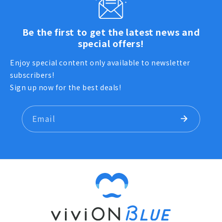
●付属品
Be the first to get the latest news and
専用台座
special offers!
© 金城宗幸・ノ村優介・講談社/「ブルーロック」製作
Enjoy special content only available to newsletter
委員会
subscribers!
Sign up now for the best deals!
Email
G.E.M. てのひらシリーズ
株式会社メガハウスが展開するG.E.M.シリーズのクオリティ
をそのままに、
てのひらサイズになったフィギュアシリーズです。
お気に入りのキャラクターをてのひらに乗せて楽しむことが
できるシリーズで、 キュートな姿や表情、衣装、髪型、お
さげやつま先などの細部までこだわり、キャラクターの個性