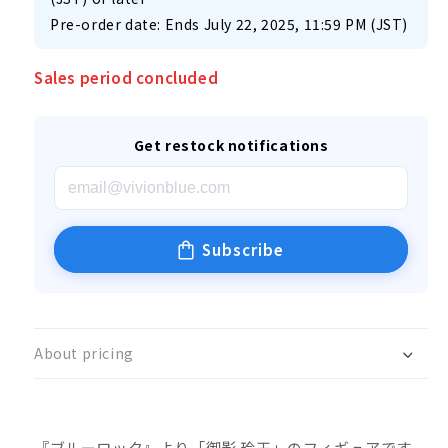
Pre-order date: Ends July 22, 2025, 11:59 PM (JST)
Sales period concluded
Get restock notifications
Subscribe
About pricing
『ブルーロック』より「御影 玲王」のフィギュアです。