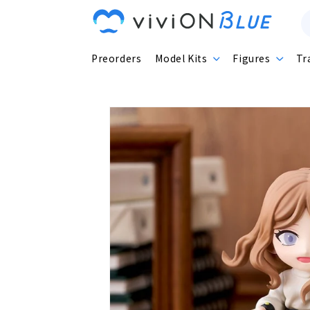
Skip to
content
Preorders
Model Kits
Figures
Tr
Skip to
product
information