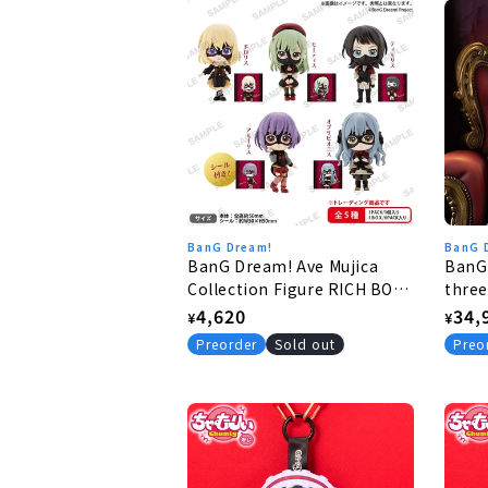
BanG Dream!
BanG 
BanG Dream! Ave Mujica
BanG 
Collection Figure RICH BOX
three
Ver. 6 pieces BOX
fram
Regular
4,620
Regu
34,
¥
¥
price
pric
Preorder
Sold out
Preo