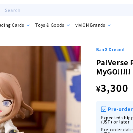
Search
ading Cards
Toys & Goods
viviON Brands
BanG Dream!
PalVerse 
MyGO!!!!!
Regula
3,300
¥
price
Pre-order
Expected shipp
(JST) or later
Pre-order date