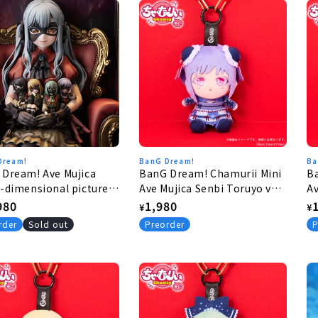
Dream!
BanG Dream!
Ba
Dream! Ave Mujica
BanG Dream! Chamurii Mini
B
-dimensional picture
Ave Mujica Senbi Toruyo ver.
Av
eFigure
Amoris
Ob
lar
980
Regular
1,980
R
¥
¥
e
price
p
rder
Sold out
Preorder
P