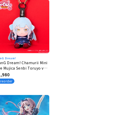
nG Dream!
anG Dream! Chamurii Mini
e Mujica Senbi Toruyo ver.
libionis
egular
1,980
rice
reorder