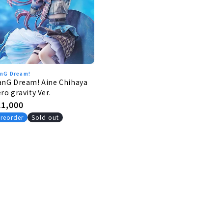
nG Dream!
anG Dream! Aine Chihaya
ro gravity Ver.
egular
21,000
rice
reorder
Sold out