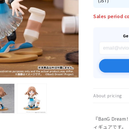
(JST)
Sales period c
Ge
About pricing
『BanG Drea
ィギュアです。