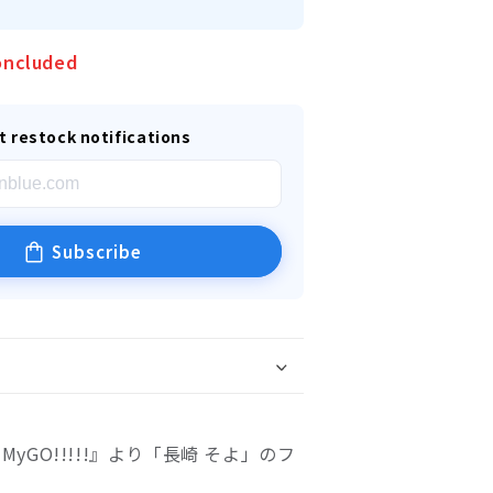
oncluded
t restock notifications
Subscribe
m! MyGO!!!!!』より「長崎 そよ」のフ