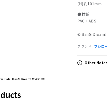
(H)約101mm
●材質
PVC・ABS
© BanG Dream!
ブランド
ブシロ
Other Note
rse Palé. BanG Dream! MyGO!!!!! ...
ducts