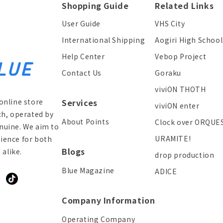
Shopping Guide
Related Links
User Guide
VHS City
International Shipping
Aogiri High School
Help Center
Vebop Project
Contact Us
Goraku
viviON THOTH
online store
Services
viviON enter
ch, operated by
About Points
Clock over ORQUE
enuine. We aim to
URAMITE!
ience for both
Blogs
alike.
drop production
Blue Magazine
ADICE
ddit
TikTok
Company Information
Operating Company