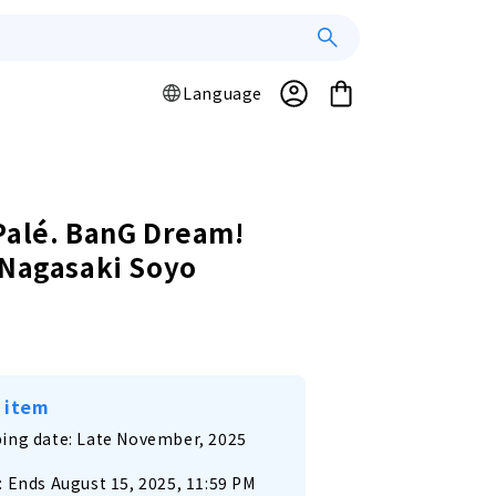
Log
L
Cart
Language
a
in
n
g
u
a
Palé. BanG Dream!
g
 Nagasaki Soyo
e
r
 item
ing date: Late November, 2025
: Ends August 15, 2025, 11:59 PM