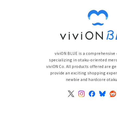
viviON BLUE is a comprehensive 
specializing in otaku-oriented mer
viviON Co. All products offered are g
provide an exciting shopping exper
newbie and hardcore otaku 
X
Instagram
Facebook
Bluesky
Re
(Twitter)