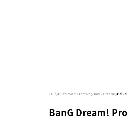
TOP
Bushiroad Creative
BanG Dream!
PalVe
BanG Dream! Pro